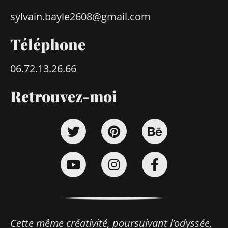
sylvain.bayle2608@gmail.com
Téléphone
06.72.13.26.66
Retrouvez-moi
Twitter
Youtube
Pinterest
Instagram
Behance
Facebook-
f
Cette même créativité, poursuivant l’odyssée,